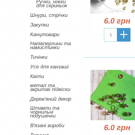
Ручки, ніжки
для скриньок
Шнури, стрічки
6.0 грн
Закупки
Канцтовари
Напівперлини та
намистинки
Тичінки
Усе для канзаші
Квіти
метал та
акрилові підвіски
Дерев'яний декор
Штампи та
чорнильні
подушечки
В'язані вироби
6.0 грн
Тканина