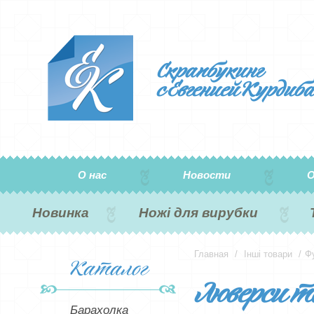
Скрапбукинг
с Евгенией Курдиб
О нас
Новости
О
Новинка
Ножі для вирубки
Каталог
Главная
/
Інші товари
/
Ф
Люверси т
Барахолка