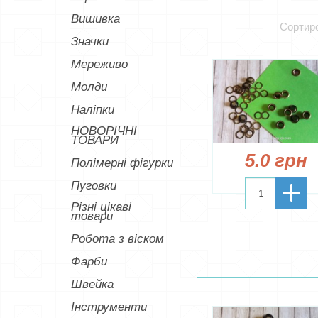
Вишивка
Сортиро
Значки
Мереживо
Молди
Наліпки
НОВОРІЧНІ
ТОВАРИ
5.0 грн
Полімерні фігурки
Пуговки
Різні цікаві
товари
Робота з віском
Фарби
Швейка
Інструменти