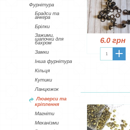
Фурнітура
Брадси та
анкера
Брілки
Зажими,
6.0 грн
шапочки для
бахром
Замки
Інша фурнітура
Кільця
Кутики
Ланцюжок
Люверси та
кріплення
Магніти
Механізми